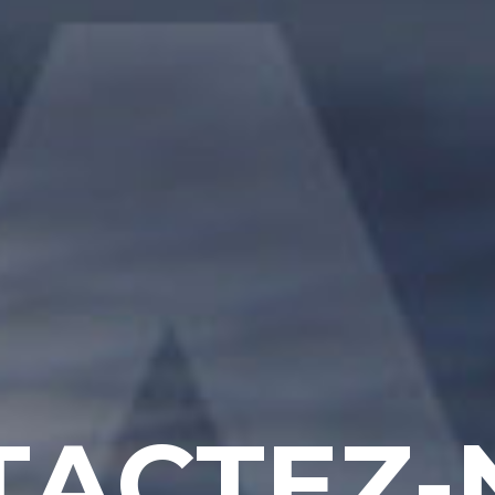
T
A
C
T
E
Z
-