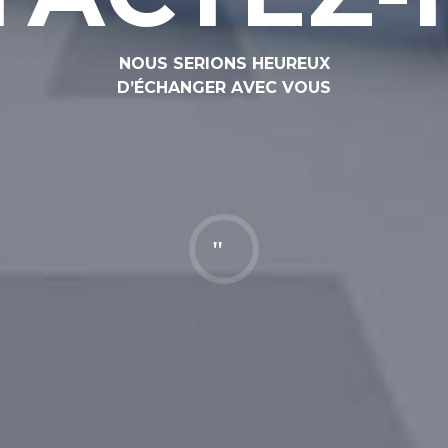
N
O
U
S
S
E
R
I
O
N
S
H
E
U
R
E
U
X
D
’
É
C
H
A
N
G
E
R
A
V
E
C
V
O
U
S