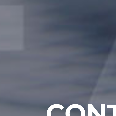
C
O
N