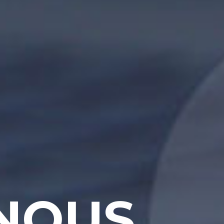
N
O
U
S